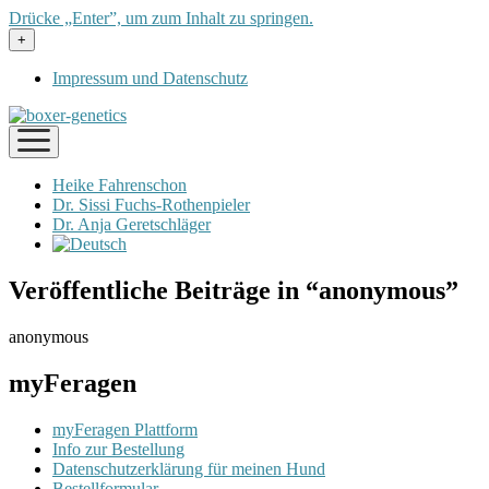
Drücke „Enter”, um zum Inhalt zu springen.
Menü
+
öffnen
Impressum und Datenschutz
Menü
öffnen
Heike Fahrenschon
Dr. Sissi Fuchs-Rothenpieler
Dr. Anja Geretschläger
Veröffentliche Beiträge in “anonymous”
anonymous
myFeragen
myFeragen Plattform
Info zur Bestellung
Datenschutzerklärung für meinen Hund
Bestellformular