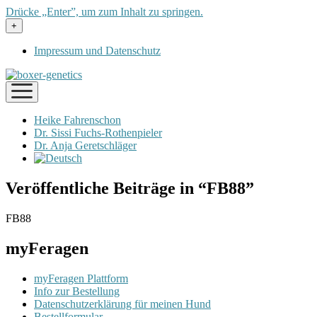
Drücke „Enter”, um zum Inhalt zu springen.
Menü
+
öffnen
Impressum und Datenschutz
Menü
öffnen
Heike Fahrenschon
Dr. Sissi Fuchs-Rothenpieler
Dr. Anja Geretschläger
Veröffentliche Beiträge in “FB88”
FB88
myFeragen
myFeragen Plattform
Info zur Bestellung
Datenschutzerklärung für meinen Hund
Bestellformular