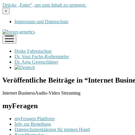
Drücke „Enter”, um zum Inhalt zu springen.
Menü
+
öffnen
Impressum und Datenschutz
Menü
öffnen
Heike Fahrenschon
Dr. Sissi Fuchs-Rothenpieler
Dr. Anja Geretschläger
Veröffentliche Beiträge in “Internet Busi
Internet BusinessAudio-Video Streaming
myFeragen
myFeragen Plattform
Info zur Bestellung
Datenschutzerklärung für meinen Hund
Bestellformular