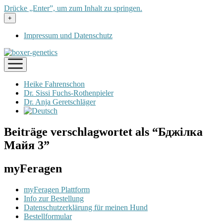
Drücke „Enter”, um zum Inhalt zu springen.
Menü
+
öffnen
Impressum und Datenschutz
Menü
öffnen
Heike Fahrenschon
Dr. Sissi Fuchs-Rothenpieler
Dr. Anja Geretschläger
Beiträge verschlagwortet als “Бджілка
Майя 3”
myFeragen
myFeragen Plattform
Info zur Bestellung
Datenschutzerklärung für meinen Hund
Bestellformular