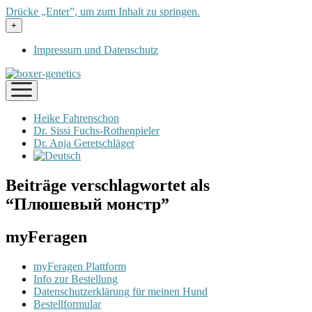
Drücke „Enter”, um zum Inhalt zu springen.
Menü
+
öffnen
Impressum und Datenschutz
Menü
öffnen
Heike Fahrenschon
Dr. Sissi Fuchs-Rothenpieler
Dr. Anja Geretschläger
Beiträge verschlagwortet als
“Плюшевый монстр”
myFeragen
myFeragen Plattform
Info zur Bestellung
Datenschutzerklärung für meinen Hund
Bestellformular