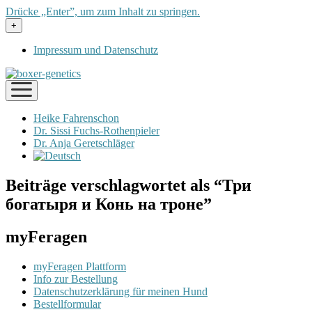
Drücke „Enter”, um zum Inhalt zu springen.
Menü
+
öffnen
Impressum und Datenschutz
Menü
öffnen
Heike Fahrenschon
Dr. Sissi Fuchs-Rothenpieler
Dr. Anja Geretschläger
Beiträge verschlagwortet als “Три
богатыря и Конь на троне”
myFeragen
myFeragen Plattform
Info zur Bestellung
Datenschutzerklärung für meinen Hund
Bestellformular