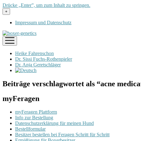
Drücke „Enter”, um zum Inhalt zu springen.
Menü
+
öffnen
Impressum und Datenschutz
Menü
öffnen
Heike Fahrenschon
Dr. Sissi Fuchs-Rothenpieler
Dr. Anja Geretschläger
Beiträge verschlagwortet als “acne medica
myFeragen
myFeragen Plattform
Info zur Bestellung
Datenschutzerklärung für meinen Hund
Bestellformular
Besitzer bestellen bei Feragen Schritt für Schritt
Ermäßigung für Boxerbesitzer