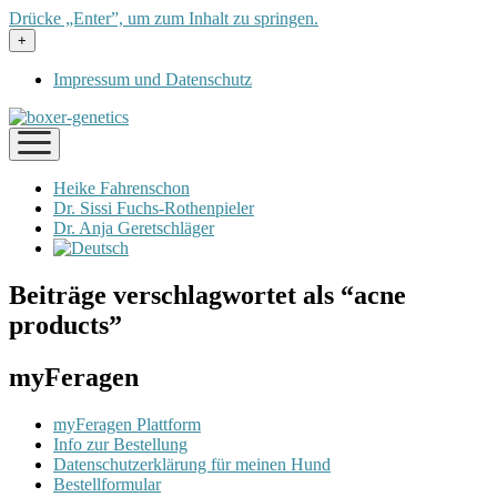
Drücke „Enter”, um zum Inhalt zu springen.
Menü
+
öffnen
Impressum und Datenschutz
Menü
öffnen
Heike Fahrenschon
Dr. Sissi Fuchs-Rothenpieler
Dr. Anja Geretschläger
Beiträge verschlagwortet als “acne
products”
myFeragen
myFeragen Plattform
Info zur Bestellung
Datenschutzerklärung für meinen Hund
Bestellformular