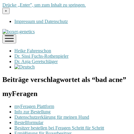
Drücke „Enter”, um zum Inhalt zu springen.
Menü
+
öffnen
Impressum und Datenschutz
Menü
öffnen
Heike Fahrenschon
Dr. Sissi Fuchs-Rothenpieler
Dr. Anja Geretschläger
Beiträge verschlagwortet als “bad acne”
myFeragen
myFeragen Plattform
Info zur Bestellung
Datenschutzerklärung für meinen Hund
Bestellformular
Besitzer bestellen bei Feragen Schritt für Schritt
Ermäßigung für Boxerbesitzer