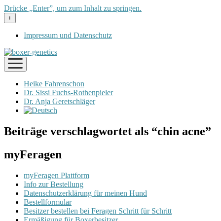
Drücke „Enter”, um zum Inhalt zu springen.
Menü
+
öffnen
Impressum und Datenschutz
Menü
öffnen
Heike Fahrenschon
Dr. Sissi Fuchs-Rothenpieler
Dr. Anja Geretschläger
Beiträge verschlagwortet als “chin acne”
myFeragen
myFeragen Plattform
Info zur Bestellung
Datenschutzerklärung für meinen Hund
Bestellformular
Besitzer bestellen bei Feragen Schritt für Schritt
Ermäßigung für Boxerbesitzer