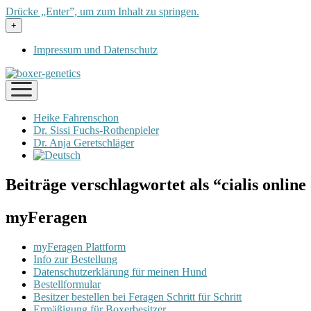
Drücke „Enter”, um zum Inhalt zu springen.
Menü
+
öffnen
Impressum und Datenschutz
Menü
öffnen
Heike Fahrenschon
Dr. Sissi Fuchs-Rothenpieler
Dr. Anja Geretschläger
Beiträge verschlagwortet als “cialis online
myFeragen
myFeragen Plattform
Info zur Bestellung
Datenschutzerklärung für meinen Hund
Bestellformular
Besitzer bestellen bei Feragen Schritt für Schritt
Ermäßigung für Boxerbesitzer