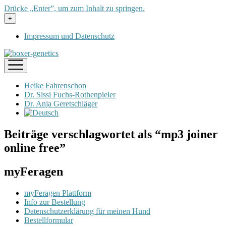
Drücke „Enter”, um zum Inhalt zu springen.
Menü
+
öffnen
Impressum und Datenschutz
Menü
öffnen
Heike Fahrenschon
Dr. Sissi Fuchs-Rothenpieler
Dr. Anja Geretschläger
Beiträge verschlagwortet als “mp3 joiner
online free”
myFeragen
myFeragen Plattform
Info zur Bestellung
Datenschutzerklärung für meinen Hund
Bestellformular