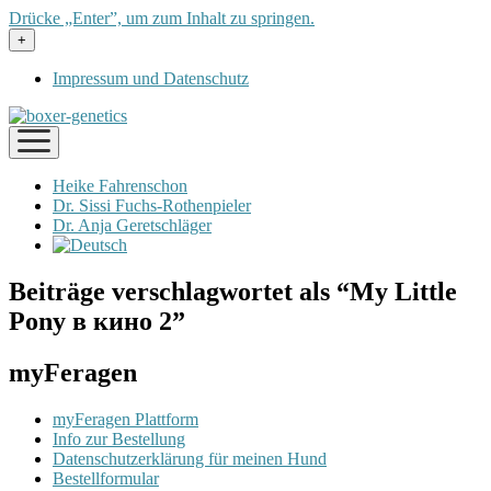
Drücke „Enter”, um zum Inhalt zu springen.
Menü
+
öffnen
Impressum und Datenschutz
Menü
öffnen
Heike Fahrenschon
Dr. Sissi Fuchs-Rothenpieler
Dr. Anja Geretschläger
Beiträge verschlagwortet als “My Little
Pony в кино 2”
myFeragen
myFeragen Plattform
Info zur Bestellung
Datenschutzerklärung für meinen Hund
Bestellformular