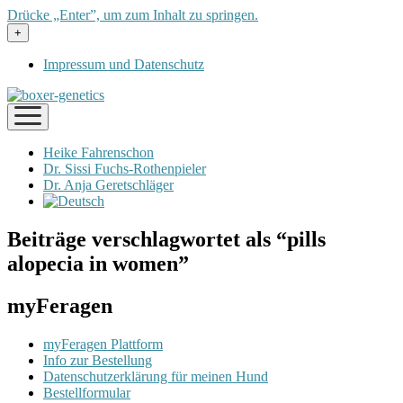
Drücke „Enter”, um zum Inhalt zu springen.
Menü
+
öffnen
Impressum und Datenschutz
Menü
öffnen
Heike Fahrenschon
Dr. Sissi Fuchs-Rothenpieler
Dr. Anja Geretschläger
Beiträge verschlagwortet als “pills
alopecia in women”
myFeragen
myFeragen Plattform
Info zur Bestellung
Datenschutzerklärung für meinen Hund
Bestellformular