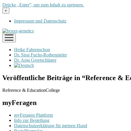
Drücke „Enter”, um zum Inhalt zu springen.
Menü
+
öffnen
Impressum und Datenschutz
Menü
öffnen
Heike Fahrenschon
Dr. Sissi Fuchs-Rothenpieler
Dr. Anja Geretschläger
Veröffentliche Beiträge in “Reference & 
Reference & EducationCollege
myFeragen
myFeragen Plattform
Info zur Bestellung
Datenschutzerklärung für meinen Hund
Bestellformular