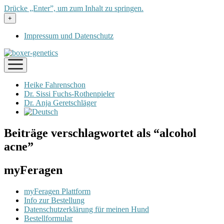
Drücke „Enter”, um zum Inhalt zu springen.
Menü
+
öffnen
Impressum und Datenschutz
Menü
öffnen
Heike Fahrenschon
Dr. Sissi Fuchs-Rothenpieler
Dr. Anja Geretschläger
Beiträge verschlagwortet als “alcohol
acne”
myFeragen
myFeragen Plattform
Info zur Bestellung
Datenschutzerklärung für meinen Hund
Bestellformular